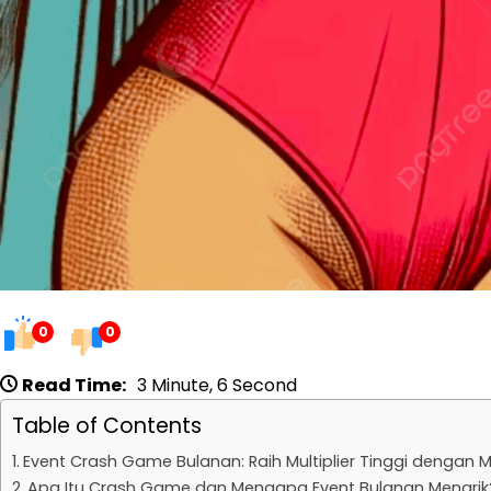
0
0
Read Time:
3 Minute, 6 Second
Table of Contents
Event Crash Game Bulanan: Raih Multiplier Tinggi dengan
Apa Itu Crash Game dan Mengapa Event Bulanan Menarik