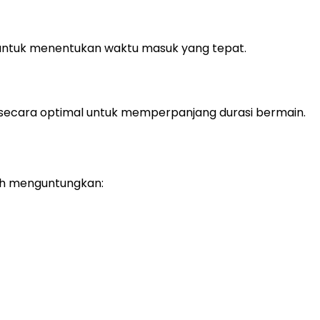
i untuk menentukan waktu masuk yang tepat.
secara optimal untuk memperpanjang durasi bermain.
ih menguntungkan: