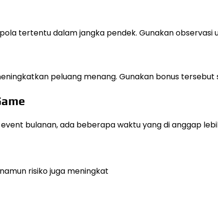
at pola tertentu dalam jangka pendek. Gunakan observas
meningkatkan peluang menang. Gunakan bonus tersebut 
 Game
event bulanan, ada beberapa waktu yang di anggap leb
 namun risiko juga meningkat