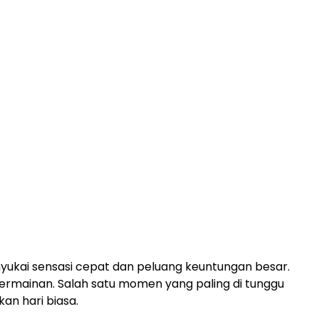
ukai sensasi cepat dan peluang keuntungan besar.
rmainan. Salah satu momen yang paling di tunggu
an hari biasa.