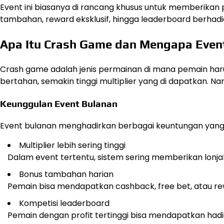
Event ini biasanya di rancang khusus untuk memberikan
tambahan, reward eksklusif, hingga leaderboard berhad
Apa Itu Crash Game dan Mengapa Even
Crash game adalah jenis permainan di mana pemain ha
bertahan, semakin tinggi multiplier yang di dapatkan. Na
Keunggulan Event Bulanan
Event bulanan menghadirkan berbagai keuntungan yang tid
Multiplier lebih sering tinggi
Dalam event tertentu, sistem sering memberikan lonjaka
Bonus tambahan harian
Pemain bisa mendapatkan cashback, free bet, atau rew
Kompetisi leaderboard
Pemain dengan profit tertinggi bisa mendapatkan ha