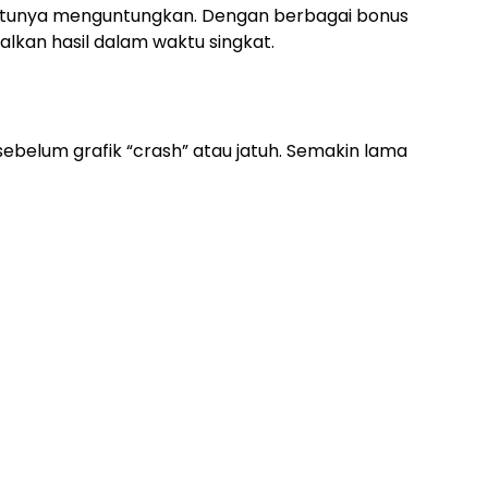
tentunya menguntungkan. Dengan berbagai bonus
lkan hasil dalam waktu singkat.
ebelum grafik “crash” atau jatuh. Semakin lama