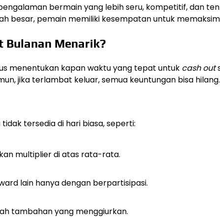
 pengalaman bermain yang lebih seru, kompetitif, dan 
iah besar, pemain memiliki kesempatan untuk memaksima
t Bulanan Menarik?
rus menentukan kapan waktu yang tepat untuk
cash out
s
mun, jika terlambat keluar, semua keuntungan bisa hilang.
ak tersedia di hari biasa, seperti:
n multiplier di atas rata-rata.
ard lain hanya dengan berpartisipasi.
diah tambahan yang menggiurkan.